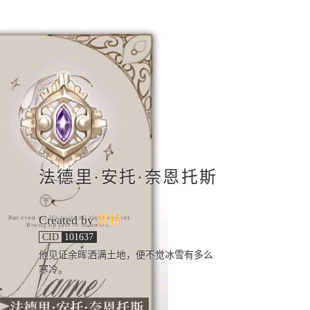
法德里·安托·奈恩托斯
Created by
凯特
CID
101637
他见证余晖洒满土地，便不觉冰雪有多么
寒冷。