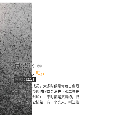
伊瑟尔
Created by
归yi
CID
112221
组织空月枢成员，大多时候是带着白色眼
罩的形象，愤怒时眼罩会消失（眼罩算是
他对自己的封印），平时都是笑着的，很
少会表露其它情绪，有一个恋人，叫江桉