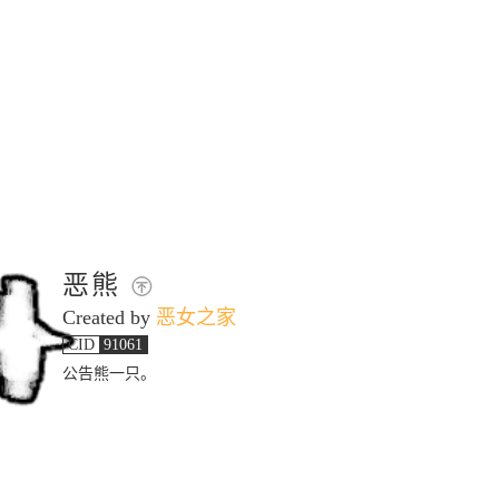
恶熊
Created by
恶女之家
CID
91061
公告熊一只。