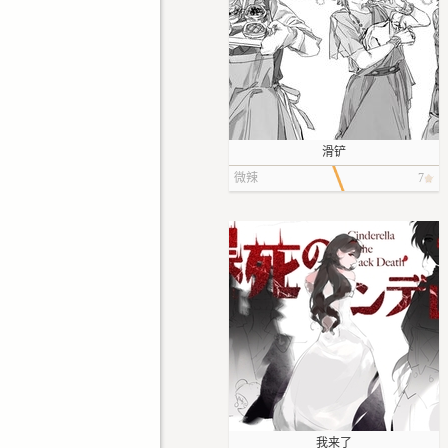
滑铲
微辣
7
我来了