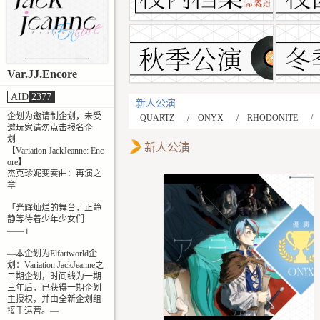
Var.JJ.Encore
AID
2377
新人公演
企划为邀请制企划，未受
QUARTZ
ONYX
RHODONITE
邀玩家请勿点击报名企
划
新人公演
【Variation JackJeanne: Enc
ore】
杰克珍妮变奏曲：再演之
章
「光辉灿烂的舞台，正静
静等待着少年少女们
——」
—本企划为Elfartworld企
划：Variation JackJeanne之
二期企划，时间线为一期
三年后，已获得一期企划
主授权，并由全新企划组
接手运营。—