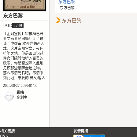
东方巴黎
东方巴黎
东方巴黎
东方巴黎
AID
2749
【企划宣传】审核群已开
＃文画＃民国舞厅＃半邀
请＃中微审 欢迎光临西园
戏，这片富丽堂皇，夜色
笙笙之地，你是否见识过
舞女们婉转动听入百灵的
歌喉，你是否想深入此地
见识那些纸醉金迷之物，
那么尽情光临吧，尽情来
到此地，亲爱的 舞女/客人
2025/08/27-2026/01/09
蝉鸣
企划主
相关链接
友情链接
Q&A