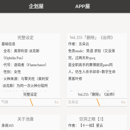
企划屋
APP屋
完整设定
Vol.255「删除」《出师》
基础信息
作者：五朵云
· 全名：奥菲利亚·派克斯
免责mode：笑语 求知（又没滑
（Ophelia Pax）
完，过两天补qwq
· 代号：逐焰者（Flamechaser）
是全职高手的赛博朋克paro同
· 性别：女性
人，仿生人杀手邱非×数字生命
· 火种来源：与擎天柱（奥利安
黑客叶修
·派克斯）为同一次火种分裂所
诞生的孪生双胞胎，哥哥机体
“我回来了。”邱非推开房门，像
完整设定
Vol.255「删除」《出师》
成形在先，妹妹机体成形在后
往常一样报了一声到。
气球
0
五朵云
0
· 所属阵营：汽车人
叶修的声音随即响起：“怎么
（Autobots）
样，顺利吗？”他的形象也出现
关于池唐
空洞之眼【3】
· 职位：
在虚拟屏幕上，在黑暗的室内
身高165
作者：【十一招】星云
​ · 战前：铁堡档案馆档案管理员
发出柔光。