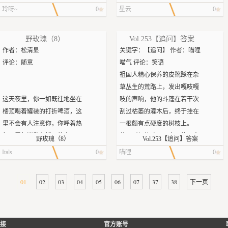
青”评价烟幕实际在观察其成长
邱非自己的调查也印证了这一
「沒關係，我等哥哥想起
“Laurie呢！她在哪？”Jake第一
伙一定是精神错乱…”
玲呀~
0
星云
0
· 语言节奏快、攻击性强，擅长
点。他是叶修的同行，而且是
來。」黯握住蘇御時的手說，
时间问道。
所以Jake才会躲起来？Laurie没
以重新定义对方话语的方式瓦
其中最顶尖那一档，想杀他的
蘇御時的頭突然疼了起來，眼
“Laurie是谁。”Dwight问。
继续听下去，而是皱眉看向森
解其攻击意图
人可以从城东排到城西，但他
野玫瑰（8）
Vol.253【追问】答案
前好像閃過許多自己和面前男
Jake正准备回答，身边的灌丛发
林。
内层性格
一次又一次地躲过了。给他一
作者：松清显
关键字：【追问】 作者：喵哩
人的畫面。「……」「我倆真
出悉悉索索的声音，浑身被血
· 战前性格温润、内敛、怕生，
点点机会，他就能把信息送到
评论：随意
喵气 评论：笑语
的是兄弟？」
浸透的金发女孩跌跌撞撞地冲
【啊这，这不能播吧。】
战后以张扬作为防御机制，通
地球上的任何一个角落，然后
祖国人精心保养的皮靴踩在杂
出来。
过持续输出语言来覆盖沉默空
他的搭档、雇主或者后辈就会
草丛生的荒路上，发出嘎吱嘎
“救救我！有人在追……”她跌坐
朋友们被刀捅进肚子里时的惨
间
动用一切力量来救他。
这天夜里，你一如既往地坐在
吱的声响，他的斗篷在若干次
在地上，抬头，“等等，什么？”
叫闪现在脑海中，而Jake幻想着
· 对“失去”有深度恐惧——雷霆
所以这次邱非做得非常小心，
楼顶喝着罐装的打折啤酒，这
刮过枯萎的灌木后，终于挂在
“呃，就是她。”Meg推了一把
那个罪魁祸首以满足自己的黑
拯救队时期的创伤贯穿整个战
他平时已经很缜密，这次更是
里不会有人注意你，你呼着热
一根颇有点硬度的树枝上。
Dwight，“该你解释。”
暗欲望，真是疯了。
时行为模式
滴水不漏。他不断变换身份和
气，雾气消散在楼顶的夜风
他不耐烦的啧了一声，停下来
野玫瑰（8）
Vol.253【追问】答案
“Jake！Meg！你还活着！”
我该怎么面对他们，尤其是
· 务实主义者：在资源紧缺时会
面孔，在附近足足蹲点了两个
中。你突然看到楼梯边出现了
解开那脆弱的布料。
Laurie的尖叫打断了Dwight的嘀
Itals
0
喵哩
0
Laurie。Jake瘫倒在地，绝望地
优先选择有效方案而非合规方
星期，配合叶修黑掉蓝雨的安
另一个人，黑色发尾在混着酒
旁边立刻飘来了低沉的如同大
咕，她一跃而起抱住他们俩大
想着。
案
全通讯系统，诓走别墅安保，
气的风里黏在衣服上。“我就知
提琴的士兵男孩的嘲讽：“奥森
喊，“他一直在刺你的尸体，我
01
02
03
04
05
06
07
37
38
下一页
· 对“领袖”头衔持续回避：曾说
同时破坏了周围所有信号和能
道你在这里。”
威尔斯穿着斗篷，是为了遮住
只能先走，然后我在森林里看
“我觉得我们应该去找他。”
自己“不适合做领袖”，多次拒绝
源供应，才在没有被察觉的情
不出你所料，她也已经做好心
他肥胖的屁股。”
到了这里的火光……”
Laurie提议道。
被放在领袖位置上
况下近了他的身。
理准备了。你们并肩坐在天台
祖国人不懂斗篷怎么碍着这位
“嗯，其实这么说也对。”Dwight
“找谁？”Jake从树丛里钻出来，
核心性格标签
喻文州反应够快，但邱非的枪
边缘，铁质栏杆和仿生义体粗
沃特前头牌的眼了，他并没有
接
官方账号
扶了下眼镜，“我们确实死了，