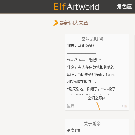
角色屋
最新同人文章
空洞之眼[4]
我去，静止隐身？
————————
“Jake？Jake！醒醒！”
什么？有人在焦急地推着他的
肩膀，Jake费劲地睁眼，Laurie
和Nea蹲在他边上。
“谢天谢地，你醒了。”Nea松了
口气慢慢地收起自己的水壶
空洞之眼[4]
（Jake怀疑自己晚一点睁眼就要
星云
0
被她当成花浇水了），“你比他
们晚回来将近两个小时，而且
关于游余
怎么喊都不醒。”
身高178
“这么久？”Jake困惑地坐起来，