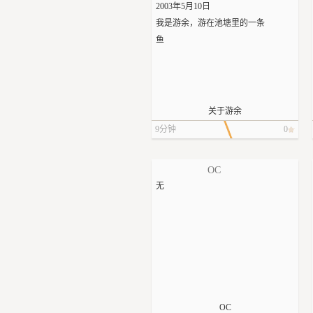
2003年5月10日
“但我只是……”
我是游余，游在池塘里的一条
被Michael当成挤压玩具差点被
鱼
压断肋骨，死前还像小孩一样
往他怀里钻。
绝对不能说出来。Jake咽下后面
的话。
关于游余
“我应该多留一会儿看看能不能
救下你的，抱歉……”Laurie愧
9分钟
0
疚地哽咽。
“没关系。”不，你不会想要看到
OC
那种诡异的情景的。Jake尴尬地
无
摸了摸后颈，安慰道，“你已经
做了你能做的，我已经没事
了。”
事实上，没有！Jake的灵魂尖叫
着，这一切都太奇怪了！杀手
刺伤他、任由他流血而死，Jake
却不由自主地怀念被那双手紧
OC