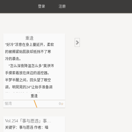
登录
注册
重逢
“好冷”凉意在身上蔓延开，柔软
的被褥紧贴肌肤却抵挡不了寒
冷的袭击。
“怎么深夜降温怎么多”莫洢涔
手摸索着放在床边的遥控器。
半梦半醒之间，回头望了眼空
调，明晃晃的24°让抬手准备调
整温度的她怔愣在原地。
重逢
凉意再一次席卷全身，将迷
愉湾
0
蒙的睡意驱散，长年入殓师职
业经验，为她拉响警戒令。这
Vol.254「事与愿违」事与愿违
绝不是普通室温的下降。
关键字：事与愿违 作者：喵
怎么回事，大半夜的。冰凉