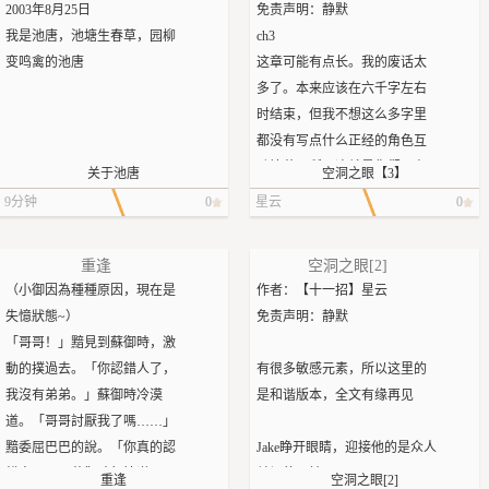
2003年8月25日
免责声明：静默
​ · 战争期间：擎天柱副官 / 汽车
“嗯。”邱非没有再多说什么，换
我是池唐，池塘生春草，园柳
ch3
人战士
鞋，走到主机前坐下，打开食
变鸣禽的池唐
这章可能有点长。我的废话太
​ · 临时任职：雷霆拯救队队长
指上隐藏的小盖，露出里面的
多了。本来应该在六千字左右
（短暂，后辞职）
接头。这是他们的惯例——邱
时结束，但我不想这么多字里
· 改造记录：
非出任务回来，都会让叶修检
都没有写点什么正经的角色互
​ · 元始天尊：赐予极小部分能源
查一遍他的日志，以免被植入
动情节，所以这就是你们现在
关于池唐
空洞之眼【3】
宝（使徒身份）
什么恶意代码。正要插入主
得到的。。。?
​ · 赛天骄：二次改造，赋予“逐
机，他突然顿住，问：“老师，
9分钟
0
星云
0
————
焰者”形态
我可以自己读一次吗？”
“该死的Michael Myers，这疯
· 最终状态：随擎天柱跳入火种
他以为叶修至少会有一丝诧
重逢
空洞之眼[2]
子。”Nea疲惫地坐在原木上，
源，回归火种源本体
异，可是没有。他保持着平静
（小御因為種種原因，現在是
作者：【十一招】星云
大声抱怨，“Jake在哪？”
性格与人格
而玩味的表情，问道：“喻文州
失憶狀態~）
免责声明：静默
“他刚刚去森林里了。”Laurie回
表层性格
和你说什么了？”
「哥哥！」黯見到蘇御時，激
答，“这是怎么回事？Michael做
· 张扬、直言不讳、敢于在任何
動的撲過去。「你認錯人了，
有很多敏感元素，所以这里的
了什么？”
场合（包括面对威震天时）表
三个小时前，在城区边缘的一
我沒有弟弟。」蘇御時冷漠
是和谐版本，全文有缘再见
“Jake一开始就被发现了，那个
达轻蔑与嘲讽
栋别墅里，喻文州就在邱非的
道。「哥哥討厭我了嗎……」
混账把他挂上钩子后就在原地
· 用调侃包裹关切——以“篡位”
面前。
黯委屈巴巴的說。「你真的認
Jake睁开眼睛，迎接他的是众人
扎营了。”Nea气馁地说，“他就
玩笑对兄长表达在意，以“愣头
叶修告诉他，这个人很棘手，
錯人了。」蘇御時無情道。
关切的眼神。
重逢
空洞之眼[2]
这样守着直到Jake死为止。这家