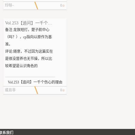
片清明，手脚却不听使唤的麻
最了解黯了，黯如果喊痛，那
的跨了下来，绕着实验台走了
玲呀~
0
木。额头渗出冷汗，一滴滴滑
大多是沒什麼事，但黯要是說
一圈，活动一下冻硬了的那把
落，顺着脸颊流进脖颈，冰凉
沒事，那肯定是有事！「不
老骨头。他不想承认自己是个
刺骨 “WC，这不会真是闹鬼了
Vol.253【追问】一千个伤心的理由
行，你讓我看看傷口。」蘇御
百岁老人了，但是周围的人一
吧……?”汗水黏腻地附着在她的
备注:龙族短打，楚子航中心
時堅持。「真的沒事，你看，
个个老去，离开，让他不得不
皮肤上，像刚从水里捞出来一
（吗？），cp指向以原作为基
血已經止住了。」黯放下捂著
的接受这个实事。他不会为了
样。
准。
腹部的手，掀起衣服給蘇御時
这点小事哭哭啼啼，现在有更
此刻的莫洢涔无比后悔，当
评论:随意，不过因为这篇实在
看。「行吧，有什麼問題再告
迫切的问题要解决。
初学那些风水阴阳，只记得学
是很没营养也无节操，所以比
訴我。」蘇御時放心了點。
“你他妈的又搞砸了什么事情，
些安魂往生的东西在工作上使
较希望是认识角色的
「嗯！哥哥最好了！」黯乖乖
需要解冻我来解决？”他以为外
用。
的跟著蘇御時走了。
面的是祖国人，但是话一出口
“早知道学一学驱鬼了”莫洢
芬格尔最近觉得他的室友有点
Vol.253【追问】一千个伤心的理由
他就知道搞错了。约翰那个怪
涔绝望地想着。
儿不对劲。
或且非
0
胎，不需要如此谨慎的面对自
风声呼啸，房间内逐渐空气
己的苏醒，哪怕上一次是他背
稀薄，连地板也开始颤抖，是
虽然路明非平时就是那副蔫了
后偷袭，再一次的背叛自己。
那个鬼魂在发怒吗?这到底要干
吧唧的废柴样，但最近废柴度
打了V1以后祖国人理论上说已
嘛?
好像又上升了一个level！不排除
经无所畏惧，这个世界上没有
攥着被子的指尖发白，呼吸
尼伯龙根计划强度太大的原
什么是足以打败他伤害他的，
也被刻意放轻，莫洢涔努力回
因，不过这样下去废柴师弟兴
联系我们