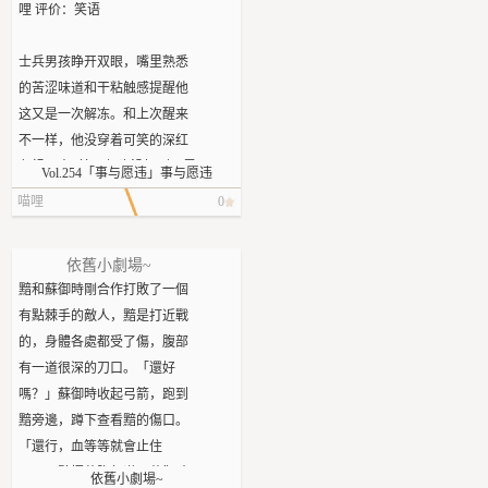
哩 评价：笑语
的风吹过，激起她浑身鸡皮疙
瘩，莫洢涔紧绷身体，眼睛扫
士兵男孩睁开双眼，嘴里熟悉
过卧室每个角落，没有异常的
的苦涩味道和干粘触感提醒他
现象发生，但不断下降的温度
这又是一次解冻。和上次醒来
让人头皮发麻。
不一样，他没穿着可笑的深红
“姐……姐姐…”奇怪的声音
色祖国人T恤，但也没好到哪里
Vol.254「事与愿违」事与愿违
出现，明明是从远处传来，却
去，他现在除了内裤啥都没
又像是轻语呢喃。
喵哩
0
穿。
“什么鬼!”莫洢涔几乎是连跪
他翻身坐了起来，二十厘米宽
带爬的翻下床，她紧紧把被子
依舊小劇場~
的束缚带从钛金属的实验台上
蒙在头上，口中不断念着清心
黯和蘇御時剛合作打敗了一個
滑落——事先已经有人解开了
咒，身体拼命蜷缩，不敢让自
有點棘手的敵人，黯是打近戰
搭扣。环顾四周，一间毫无特
己的身体露一点在外面。
的，身體各處都受了傷，腹部
色的冷灰房间，没有窗户，连
谁能告诉她，为什么熟悉的
有一道很深的刀口。「還好
摄像头都是嵌在天花板里的。
房间里会隐藏着一只活（死）
嗎？」蘇御時收起弓箭，跑到
门仅可通过墙壁上的一丝轮廓
生生的鬼?!
黯旁邊，蹲下查看黯的傷口。
分辨，甚至没有从里打开的把
面对现实，入殓师的经验告
「還行，血等等就會止住
手。
诉她，要冷静。可脑子虽然一
了。」黯捂著腹部道。蘇御時
依舊小劇場~
他冷笑一下，从实验台上从容