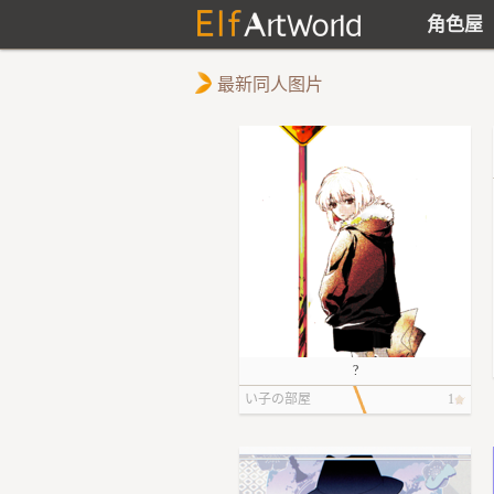
角色屋
最新同人图片
?
い子の部屋
1