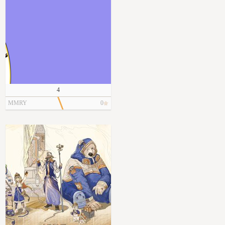
4
MMRY
0