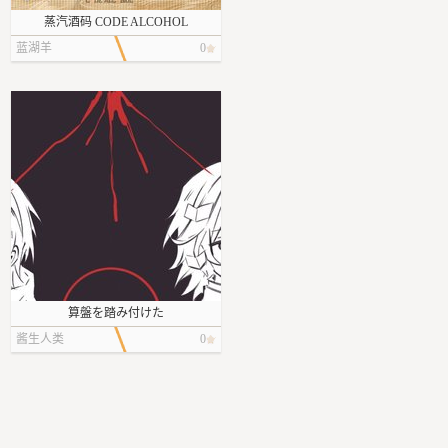
蒸汽酒码 CODE ALCOHOL
蓝湖羊
0
算盤を踏み付けた
酱生人类
0