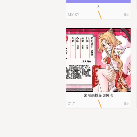
3
MMRY
0
米丽丽桃花诡境卡
勿湮
0