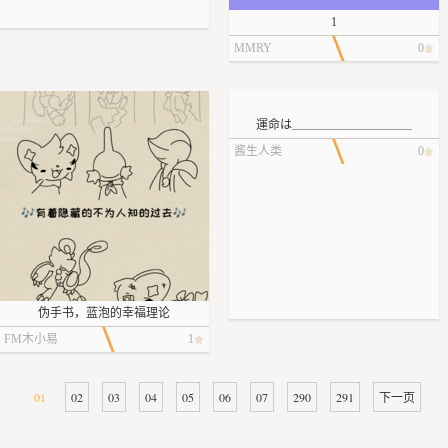
1
MMRY
0
運命は＿＿＿＿＿＿＿＿＿＿
酱生人类
0
伪手书，蓝泡的幸福理论
FM木小易
1
01
02
03
04
05
06
07
290
291
下一页