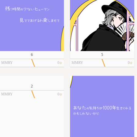
6
5
MMRY
0
MMRY
0
2
MMRY
0