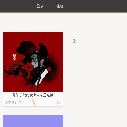
登录
注册
陈阳乐妈妈晚上来家里吃饭
婆罗多神奇炸
1
大球