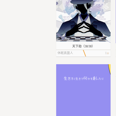
天下劫（38/38）
休眠真菌人
1