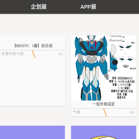
企划屋
APP屋
【BRSFN：1番】后日谈
冬青叶和十四
3
行诗
一些外观设定
气球
0