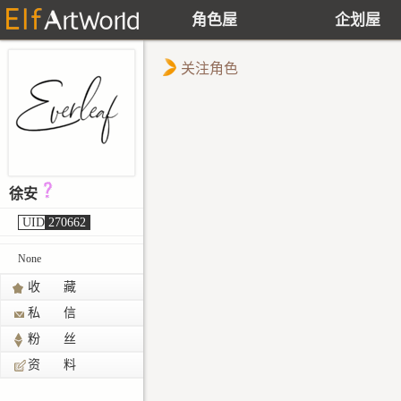
角色屋
企划屋
关注角色
徐安
UID
270662
None
收 藏
私 信
粉 丝
资 料