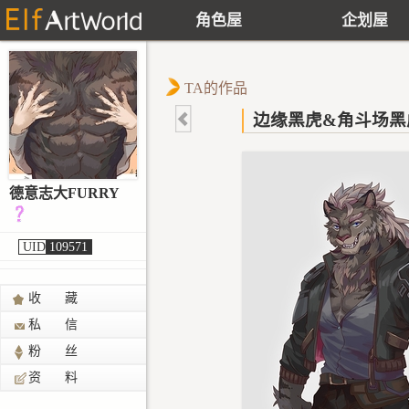
角色屋
企划屋
TA的作品
边缘黑虎&角斗场黑
德意志大FURRY
UID
109571
收 藏
私 信
粉 丝
资 料