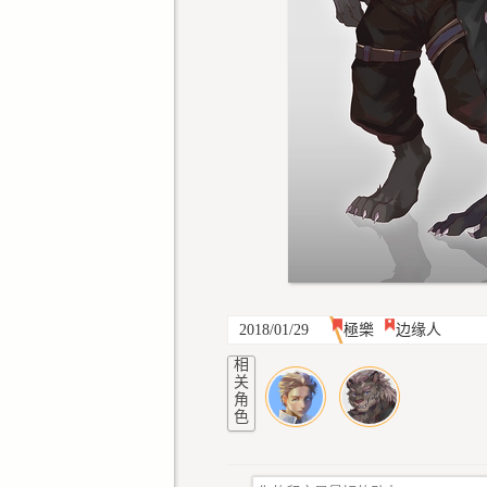
2018/01/29
極樂
边缘人
相
关
角
色