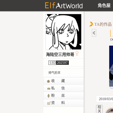
角色屋
TA的作品
O
海陆空三用帅哥
UID
202597
帅气的羊
收 藏
私 信
粉 丝
2018/03/
资 料
相
关