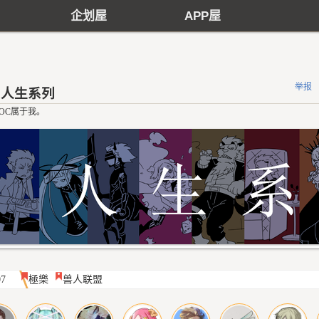
企划屋
APP屋
举报
人生系列
OC属于我。
07
極樂
兽人联盟