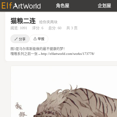
角色屋
企划屋
猫粮二连
给你夹两块
阅览: 1091
评分: 6
总分: 60
共 3 页
⚠
举报
🔗
分享
图3是马尔库斯能做的最不健康的梦！
嘎嗷系列之前一张→
http://elfartworld.com/works/173778/