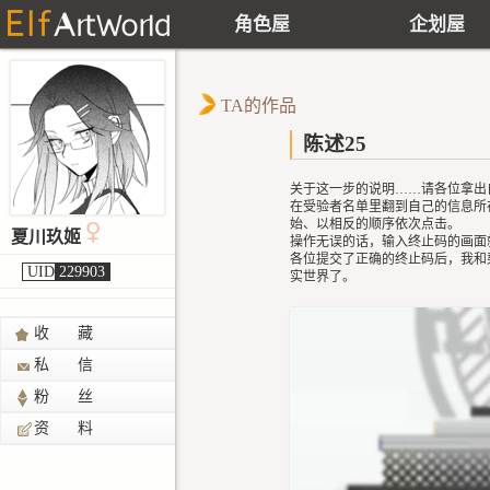
角色屋
企划屋
TA的作品
陈述25
关于这一步的说明……请各位拿出
在受验者名单里翻到自己的信息所
始、以相反的顺序依次点击。
夏川玖姬
操作无误的话，输入终止码的画面
各位提交了正确的终止码后，我和
UID
229903
实世界了。
收 藏
私 信
粉 丝
资 料