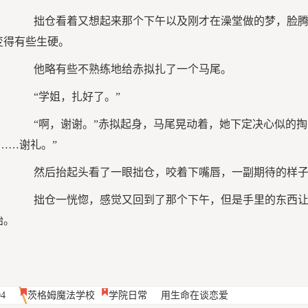
拙仓看着又想起来那个下午以及刚才在澡堂做的梦，脸腾
变得有些生硬。
他略有些不熟练地给赤拟扎了一个马尾。
“学姐，扎好了。”
“啊，谢谢。”赤拟起身，马尾晃动着，她下定决心似的掏
“……谢礼。”
然后抬起头看了一眼拙仓，咬着下嘴唇，一副期待的样子
拙仓一恍惚，感觉又回到了那个下午，但是手里的东西让
始。
04
茨格姆魔法学校
学院日常
用生命在谈恋爱