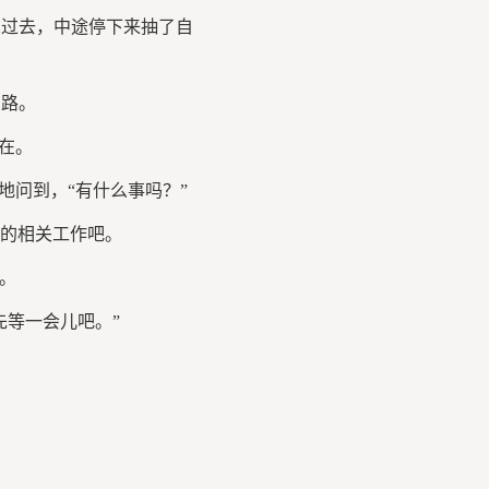
过去，中途停下来抽了自
路。
s在。
地问到，“有什么事吗？”
园的相关工作吧。
。
先等一会儿吧。”