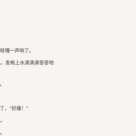
门吱嘎一声响了。
。发梢上水滴滴滴答答地
。
，“好痛！”
。
子。