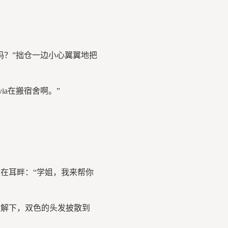
？”拙仓一边小心翼翼地把
a在搬宿舍啊。”
在耳畔：“学姐，我来帮你
解下，双色的头发披散到