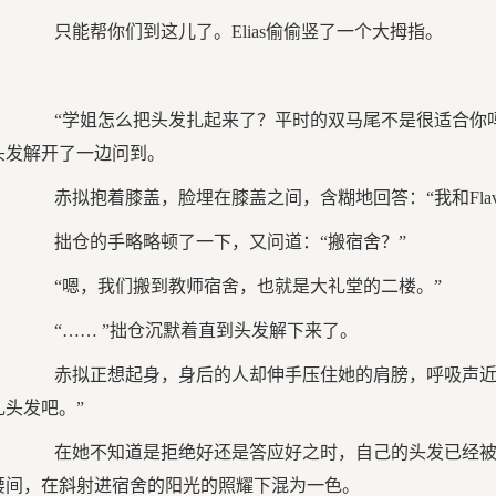
只能帮你们到这儿了。Elias偷偷竖了一个大拇指。
“学姐怎么把头发扎起来了？平时的双马尾不是很适合你吗
头发解开了一边问到。
赤拟抱着膝盖，脸埋在膝盖之间，含糊地回答：“我和Flavi
拙仓的手略略顿了一下，又问道：“搬宿舍？”
“嗯，我们搬到教师宿舍，也就是大礼堂的二楼。”
“…… ”拙仓沉默着直到头发解下来了。
赤拟正想起身，身后的人却伸手压住她的肩膀，呼吸声近
扎头发吧。”
在她不知道是拒绝好还是答应好之时，自己的头发已经被
腰间，在斜射进宿舍的阳光的照耀下混为一色。