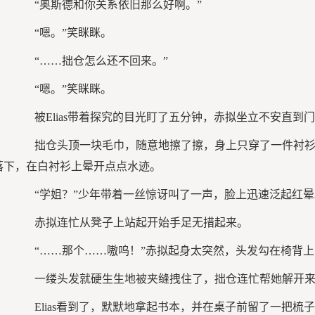
“奥斯德和你关系依旧那么好啊。”
“嗯。”笑眯眯。
“……拙仓怎么还不回来。”
“嗯。”笑眯眯。
被Elias带着探究的目光盯了五分钟，赤拟坐立不安直到
拙仓头顶一块毛巾，随意地擦了擦，身上只穿了一件衬衫
落下，在白衬衫上晕开点点水迹。
“学姐？”少年带着一丝惊讶叫了一声，脸上迅速泛起红晕
赤拟连忙从凳子上站起开始手足无措起来。
“……那个……嗷呜！”赤拟起身太突然，头发勾在椅背上了
一缕头发就硬生生地被夹缝拽住了，拙仓连忙帮她解开来
Elias看到了，默默地拿起书本，并在桌子前留了一把梳