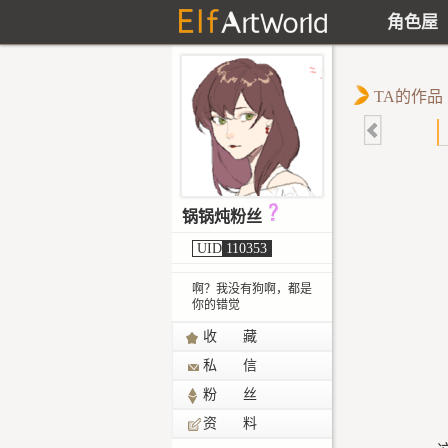
角色屋
TA的作品
锅锅炖粉丝
UID
110353
啊？我没有狗啊，都是
你的错觉
收 藏
私 信
粉 丝
资 料