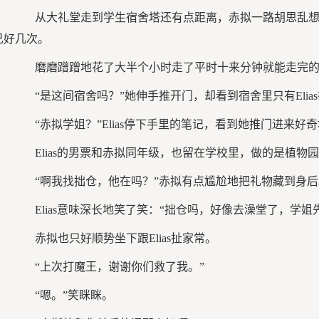
从大礼堂走到学生宿舍塔还有点距离，赤拟一路胡思乱想
己好几次。
磨磨蹭蹭地花了大半个小时走了平时十来分钟就能走完的
“是这间宿舍吗？”她伸手推开门，却看到宿舍里只有Elia
“赤拟学姐？”Elias停下手里的笔记，看到她推门进来好奇
Elias的男票和赤拟同年级，也留在学校里，做的是植物
“啊我找拙仓，他在吗？”赤拟有点尴尬地把礼物藏到身后
Elias意味深长地笑了笑：“拙仓吗，好像去澡堂了，学姐
赤拟也只好顺势坐下跟Elias扯家常。
“上次打魔王，谢谢你们救了我。”
“嗯。”笑眯眯。