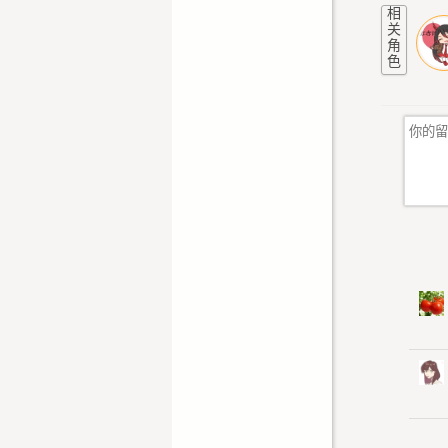
相
关
角
色