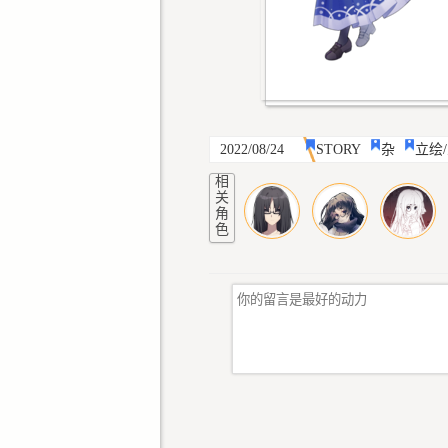
2022/08/24
STORY
杂
立绘
相
关
角
色