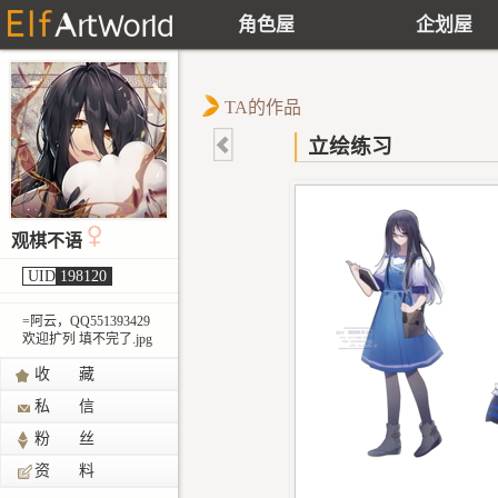
角色屋
企划屋
TA的作品
立绘练习
观棋不语
UID
198120
=阿云，QQ551393429
欢迎扩列 填不完了.jpg
收 藏
私 信
粉 丝
资 料