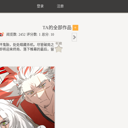
登录
注册
TA的全部作品
+
阅览数:
2452
评分数:
1
总分:
10
怀鬼胎，处处暗藏杀机。尽管破局之
即将迎来终局、落下帷幕的最后，留