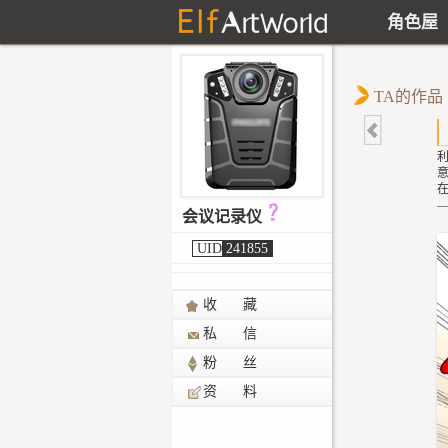
角色屋
TA的作品
会议记录仪
UID
241855
收 藏
私 信
粉 丝
资 料