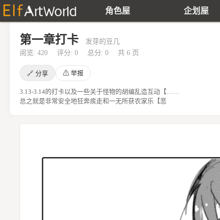
角色屋
企划屋
第一章打卡
发芽的豆几
阅览: 420
评分: 0
总分: 0
共 6 页
⚠
举报
🔗
分享
3.13-3.14的打卡以及一些关于怪物的胡编乱造互动【……
总之就是非常安全地狂奔疾走和一无所获农家乐【悲