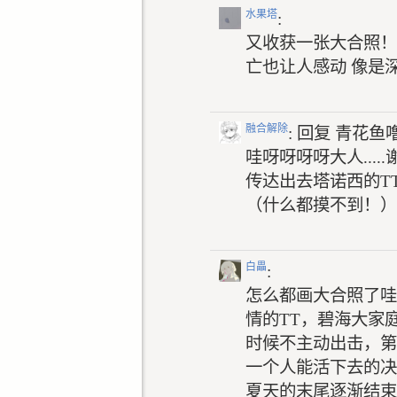
水果塔
:
又收获一张大合照！
亡也让人感动 像是
融合解除
: 回复
青花鱼
哇呀呀呀呀大人...
传达出去塔诺西的T
（什么都摸不到！）
白畾
:
怎么都画大合照了哇
情的TT，碧海大家
时候不主动出击，第
一个人能活下去的决
夏天的末尾逐渐结束