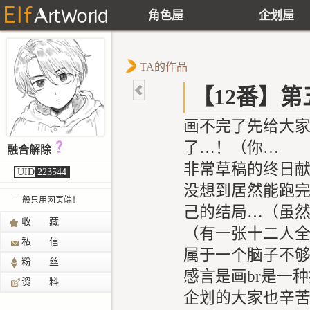
角色屋
企划屋
TA的作品
【12番】
画不完了先给大
了…！（你…
融合解除
非常草稿的终日献
UID
223544
没想到居然能跑完
一般只用网页端！
己的结局…（虽然
收 藏
（有一张十二人
私 信
属于一个脑子不够
粉 丝
感言是画br是一
资 料
企划的大家也辛苦