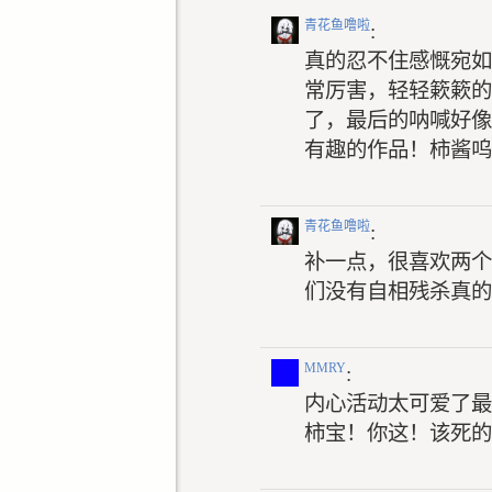
青花鱼噜啦
:
真的忍不住感慨宛如
常厉害，轻轻簌簌的
了，最后的呐喊好像
有趣的作品！柿酱呜
青花鱼噜啦
:
补一点，很喜欢两个
们没有自相残杀真的
MMRY
:
内心活动太可爱了最
柿宝！你这！该死的