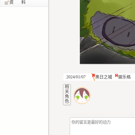
资 料
2024/01/07
黑日之城
娱乐格
相
关
角
色