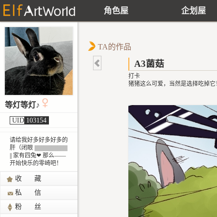
角色屋
企划屋
TA的作品
A3菌菇
打卡
猪猪这么可爱，当然是选择吃掉它
等灯等灯♪
UID
103154
请给我好多好多好多的
肝（闭眼 ||||||||||||||||||||||||||||||||||
|| 家有四兔
❤
那么——
开始快乐的零崎吧！
收 藏
私 信
粉 丝