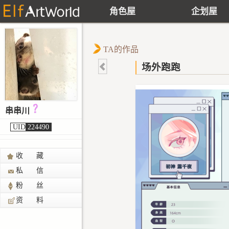
角色屋
企划屋
TA的作品
场外跑跑
串串川
UID
224490
收 藏
私 信
粉 丝
资 料