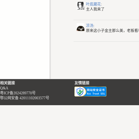
叶底藏花
:
主人我来了
凉汤
:
原来这小子金主那么美，老板看看
相关链接
友情链接
Q&A
粤ICP备2024289770号
鄂公网安备 42011102003577号