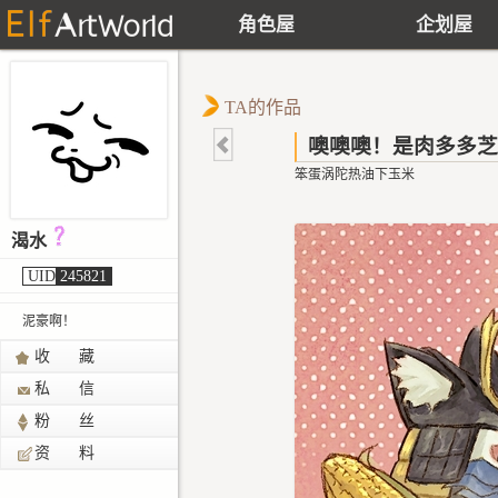
角色屋
企划屋
TA的作品
噢噢噢！是肉多多芝
笨蛋涡陀热油下玉米
渴水
UID
245821
泥豪啊！
收 藏
私 信
粉 丝
资 料