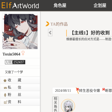
角色屋
企划屋
TA的作品
【主线1】好的收到
维娜最擅长的应对方式是——制造
Toxin5064
UID
252437
又做了一个梦
收 藏
私 信
2024/08/11
转生恶役令嬢
断罪
粉 丝
相
资 料
关
角
色