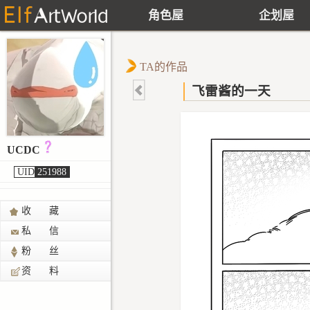
角色屋
企划屋
TA的作品
飞雷酱的一天
UCDC
UID
251988
收 藏
私 信
粉 丝
资 料