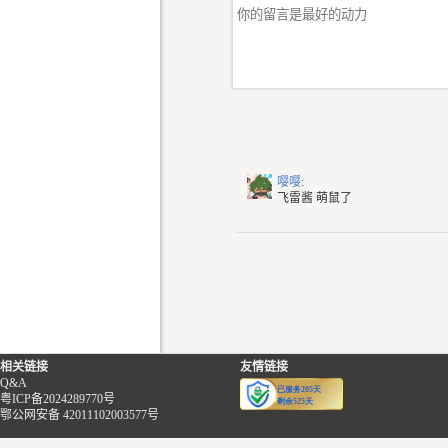
嘤嘤
:
飞雷酱 萌鼠了
相关链接
友情链接
Q&A
粤ICP备2024289770号
鄂公网安备 42011102003577号