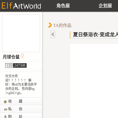
角色屋
企划屋
TA的作品
夏日祭浴衣·变成龙
月球仓鼠
UID
247508
社交大欢
迎！！！！！！ 偏
好：将elf为主要活跃平
台的企划。 性向是bg
＞gl/bl＞gb。
收 藏
私 信
粉 丝