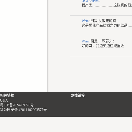
没饭吃的狗
:
我产品………………这张真的很
Wein
: 回复
没饭吃的狗：
这是想我产品结婚之力的结晶…
Wein
: 回复
一颗蒜头：
好的哥，我边笑边往兜里收
相关链接
友情链接
Q&A
粤ICP备2024289770号
鄂公网安备 42011102003577号