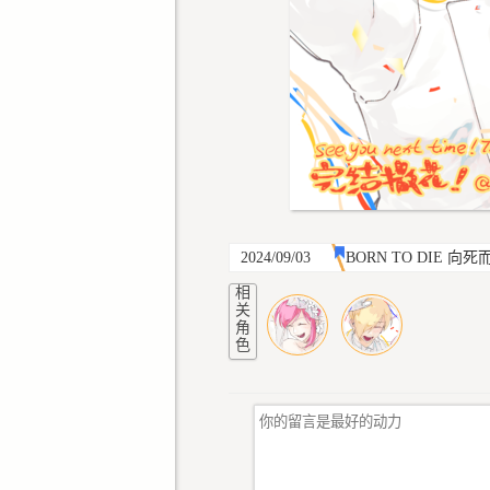
2024/09/03
BORN TO DIE 向死
相
关
角
色