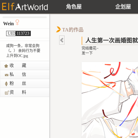
角色屋
企划屋
Wein
TA的作品
UID
113723
人生第一次画婚图就
咸狗一条，非常会狗
完结撒花~
（。） 亲妈行为不要
发一下
上升到OC.jpg
收 藏
私 信
粉 丝
资 料