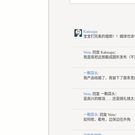
Kalosupa
:
宝宝们完美的婚图！！婚球也该
Wein
: 回复
Kalosupa：
我直接把这图截成圆形发布（不
一颗蒜头
:
我产品结婚了，我留下了面条宽
Wein
: 回复
一颗蒜头：
是高兴的眼泪……还是随礼随太
一颗蒜头
: 回复
Wein：
如何呢，都有，边哭边往外掏