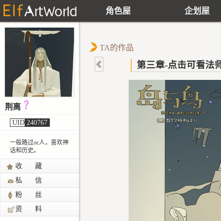
角色屋
企划屋
TA的作品
第三章-点击可看法
荆离
UID
240767
一般路过oc人，喜欢神
话和历史。
收 藏
私 信
粉 丝
资 料