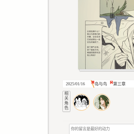
2025/01/16
岛与鸟
第三章
相
关
角
色