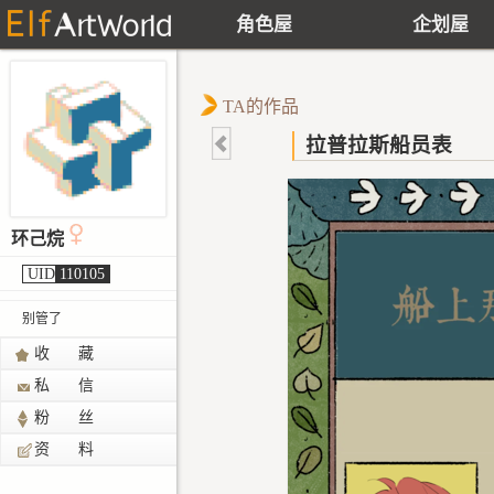
角色屋
企划屋
TA的作品
拉普拉斯船员表
环己烷
UID
110105
别管了
收 藏
私 信
粉 丝
资 料