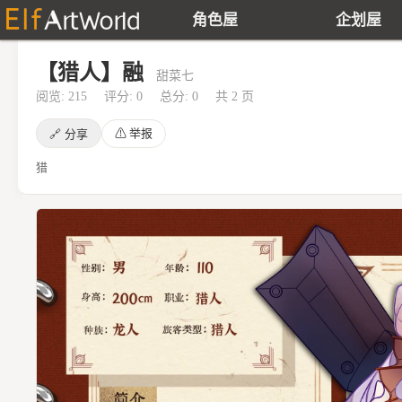
角色屋
企划屋
【猎人】融
甜菜七
阅览: 215
评分: 0
总分: 0
共 2 页
⚠
举报
🔗
分享
猎