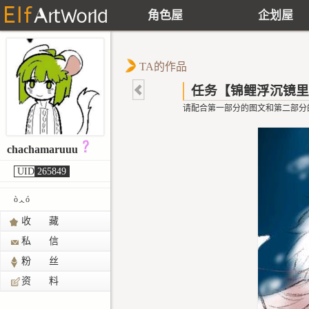
角色屋
企划屋
TA的作品
任务【锦鲤浮沉镜里
请配合第一部分的图文和第二部分
chachamaruuu
UID
265849
òᆺó
收 藏
私 信
粉 丝
资 料