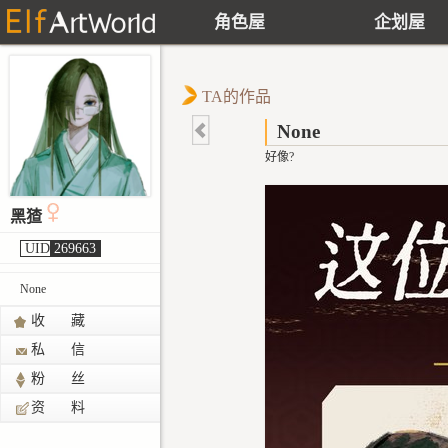
角色屋
企划屋
TA的作品
None
好像?
黑猹
UID
269663
None
收 藏
私 信
粉 丝
资 料