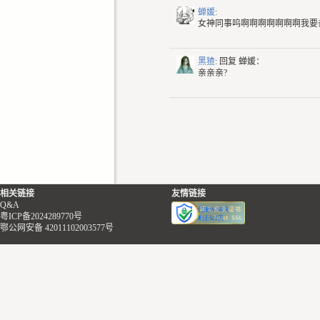
蝉媛
:
女神同事呜啊啊啊啊啊啊啊我要亲亲你
黑猹
: 回复
蝉媛：
亲亲亲?
相关链接
友情链接
Q&A
粤ICP备2024289770号
鄂公网安备 42011102003577号