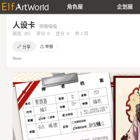
角色屋
企划屋
人设卡
阴暗喵喵
阅览: 205
评分: 0
总分: 0
共 2 页
⚠
举报
🔗
分享
None