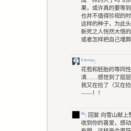
成一样的人了吗”的
果，或许真的要等到
也并不值得珍视的时
这样的种子，为此头
新死之人恍然大悟的
或者怎样把自己埋葬
Kalosupa
:
花苞和胚胎的等同性
清……感觉到了层层
我又在捡了（又在捡
——！！
Bh
: 回复
向雪山献上
收到你的喜爱，感动
有想，这样画会更符