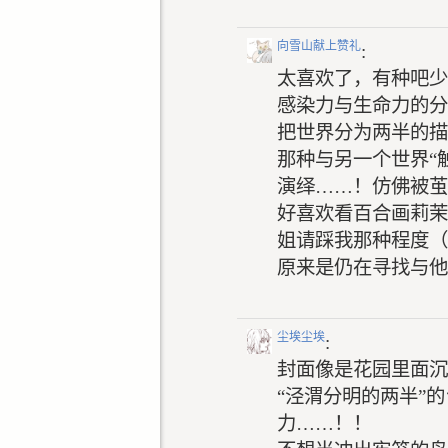
向雪山献上赞礼
:
太喜欢了，有种吧少
感染力与生命力的分
把世界分为两半的描
那种与另一个世界“
演绎……！仿佛被茧
好喜欢看百合画莉茉
姐请踩我那种程度（
原来是仍在寻找与他
尘埃尘埃
:
封面像是花园里面沉
“泾渭分明的两半”
力……！！