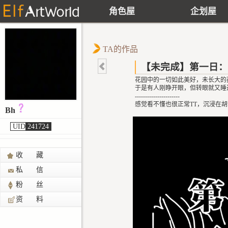
角色屋
企划屋
TA的作品
【未完成】第一日：
花园中的一切如此美好，未长大的
于是有人刚睁开眼，但转眼就又睡
----------------------
感觉看不懂也很正常TT，沉浸在
Bh
UID
241724
收 藏
私 信
粉 丝
资 料