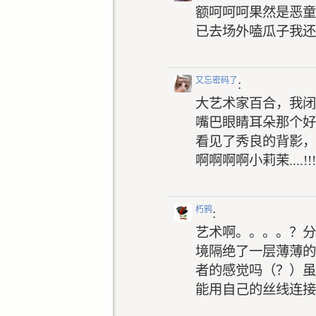
额呵呵呵果然是恶童
已去场外嗑瓜子我还
又忘密码了
:
大艺术家百合，我闭
嘴巴眼睛耳朵那个好诶
看见了秀良的背影，
啊啊啊啊小莉茉....!!!!!!!
朽鸦
:
艺术啊。。。。？分
境隔绝了一层薄薄的
者的感觉吗（？）虽
能用自己的丝线连接