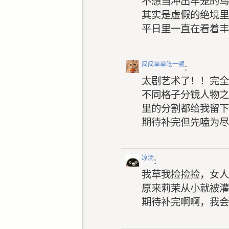
不想当冲出牢笼的鸟
其实是虚假的绝境里
平日里一直在看着丰
简简单单吃一顿
:
太剧艺术了！！完全
不同格子分镜人物之
里的分割都给我留下
期待补完但先嗑为尽
凉汤
:
我草我捡捡捡，女人
原来莉茉从小就被灌
期待补完啊啊，我会时