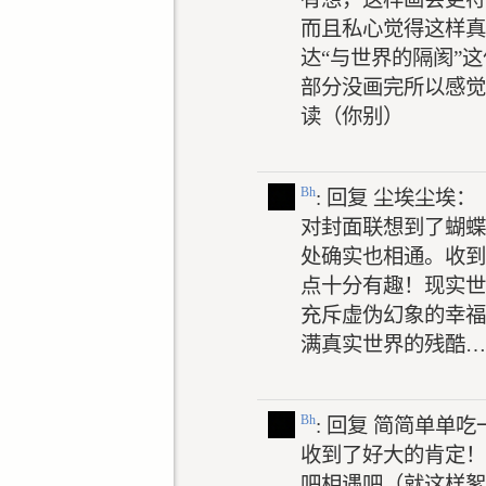
而且私心觉得这样真
达“与世界的隔阂”
部分没画完所以感觉
读（你别）
Bh
: 回复
尘埃尘埃：
对封面联想到了蝴蝶
处确实也相通。收到
点十分有趣！现实世
充斥虚伪幻象的幸福
满真实世界的残酷…
Bh
: 回复
简简单单吃
收到了好大的肯定！
吧相遇吧（就这样絮