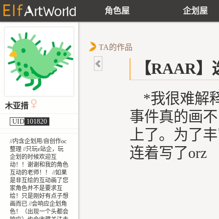
角色屋
企划屋
TA的作品
【RAAR】
*我很难解
木亚措
事件真的画不
UID
101820
上了。为了丰
//内含企划用/自创作oc
连着写了orz
整理 //只玩e站企，玩
企划的时候欢迎互
动！！谢谢和我的角色
互动的老师！！ //如果
是非互绘的互动画了您
家角色并不是要求互
绘！只是刚好有点子想
画而已 //会响应企划角
色！（出现一个头都会