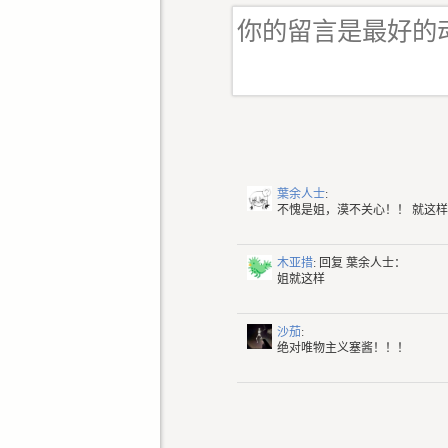
葉余人士
:
不愧是姐，漠不关心！！ 就这
木亚措
: 回复
葉余人士：
姐就这样
沙茄
:
绝对唯物主义塞酱！！！