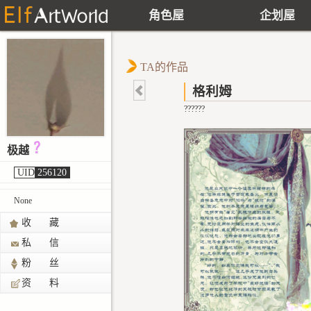
角色屋
企划屋
TA的作品
格利姆
??????
极越
UID
256120
None
收 藏
私 信
粉 丝
资 料