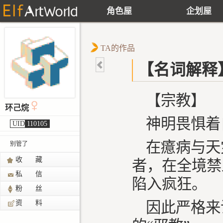
角色屋
企划屋
TA的作品
【名词解释】
【宗教】
环己烷
神明畏惧着
UID
110105
在癔病与天
别管了
收 藏
者，在全境禁
私 信
陷入疯狂。
粉 丝
资 料
因此严格来