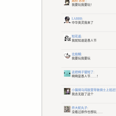
高桥 苏奈
:
我要玩我要玩！
LABBB
:
中华英灵我来了
知花遥
:
我就知道是愚人节
北极糊
:
我要玩我要玩
这把椅子锯短了
:
啊啊是愚人节……！
小猫骑马闯敌营导致骑士上班迟
我去无敌了这个
炸大蛇丸子
:
没看过原作也想玩……