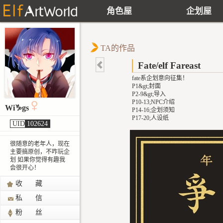
角色屋
企划屋
TA的作品
Fate/elf Fareast
fate系企划意向征集！
P1&gt;封面
P2-9&gt;导入
P10-13;NPC介绍
Wi
♑
gs
P14-16;企划须知
P17-20;人设纸
UID
102624
很随意的老年人，现在
主要搞原创，不咋玩企
划 如果你觉得有趣我
会很开心！
收 藏
私 信
粉 丝