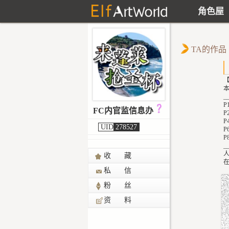
角色屋
TA的作品
本
_
P
FC内官监信息办
P
P
UID
278527
P
P
_
收 藏
在
私 信
粉 丝
资 料