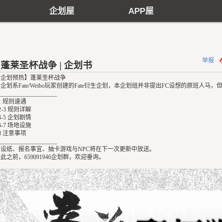
企划屋
APP屋
举报
蓬莱圣杯战争 | 企划书
【企划预热】蓬莱圣杯战争
企划系Fate/Weibo玩家创建的Fate衍生企划，本企划组并非提出FC设想的原班人马
____________________
1 规则速通
2-3 规则详解
4-5 企划剧情
6-7 场地设施
8 注意事项
____________________
人设纸、报名事宜、抽卡游戏与NPC将在下一次更新中放送。
此之前，659091946企划群，欢迎垂询。