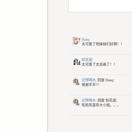
Hanq
:
太可爱了吧妹妹们好萌！！
知花遥
:
太可爱了太会画了！！
记得喝水
: 回复
Hanq：
谢谢羊羊!!!
记得喝水
: 回复
知花遥：
吼吼吼喜欢大小姐。。。