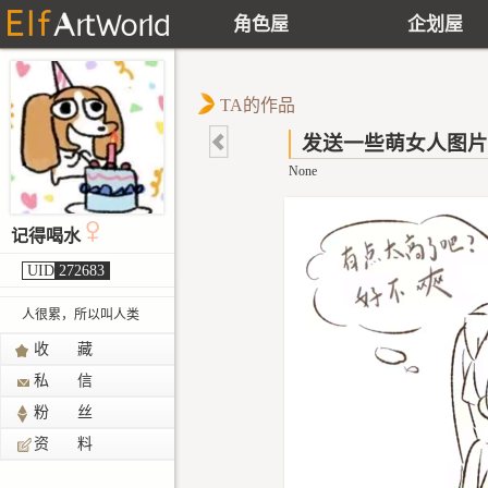
角色屋
企划屋
TA的作品
发送一些萌女人图片
None
记得喝水
UID
272683
人很累，所以叫人类
收 藏
私 信
粉 丝
资 料