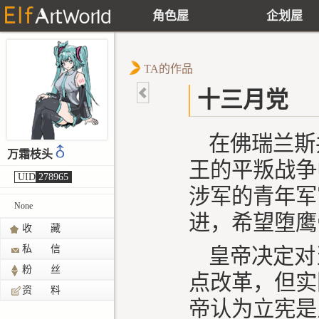
角色屋
企划屋
TA的作品
十三月党
在佛瑞兰斯
万霜枝头
王的平叛战争
UID
278965
涉军的青年军
None
进，希望堕鹰
收 藏
私 信
皇帝决定对
粉 丝
点改革，但实
资 料
帝认为立宪是