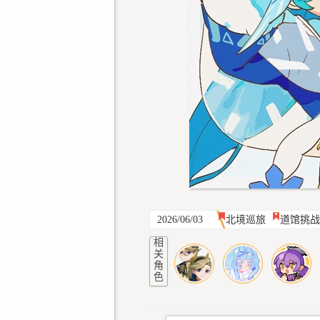
2026/06/03
北境巡旅
道馆挑战
相
关
角
色