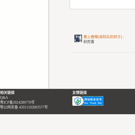
春上春輝[探险队的样子]
:
好厉害
相关链接
友情链接
Q&A
粤ICP备2024289770号
鄂公网安备 42011102003577号