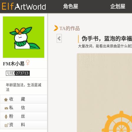
角色屋
企划屋
TA的作品
伪手书，蓝泡的幸福
大量改词，能看出来原曲是什么就
FM木小易
UID
273713
年龄是加法，生活是减
法
收 藏
私 信
粉 丝
资 料