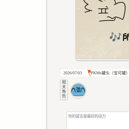
2026/07/03
PKMx罐头（宝可罐
相
关
角
色