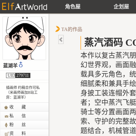
角色屋
企划屋
TA的作品
蒸汽酒码 CO
本作以复古蒸汽朋
幻世界观，画面
蓝湖羊
载具多元角色，
UID
279711
细腻柔和兼具手绘
插画师 约稿合作可私
身披工装连帽外
（米画师画加B站工
房：蓝湖羊）
者；空中蒸汽飞
收 藏
骑士等分置画面
私 信
索、守护的完整故
粉 丝
题结合，机械管道、
资 料