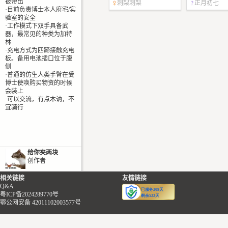
被带出
刺梨刺梨
正月初七
·目前负责博士本人府宅/实
0
0
验室的安全
·工作模式下双手具备武
器，最常见的种类为加特
林
·充电方式为四蹄接触充电
板。备用电池插口位于腹
侧
·普通的仿生人类手臂在受
博士使唤购买物资的时候
会装上
·可以交流，有点木讷，不
宜骑行
给你夹两块
创作者
相关链接
友情链接
Q&A
粤ICP备2024289770号
鄂公网安备 42011102003577号