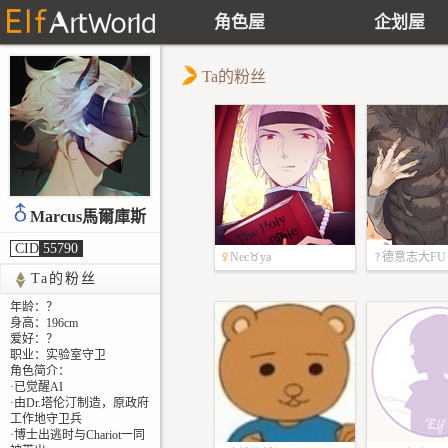
角色屋
企划屋
Ta的粉丝
Marcus馬爾庫斯
CID
55790
Nec
♉
ya
德意志大FU
Ta的粉丝
564
RRY
年龄：？
54
身高：196cm
爱好：？
职业：实验室守卫
角色简介：
·已觉醒AI
·由Dr.塔伦汀制造，原政府
工作地守卫兵
·博士出逃时与Chariot一同