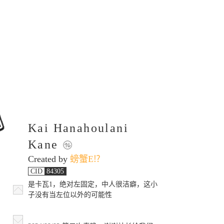
Kai Hanahoulani
Kane
Created by
螃蟹E
⁉️
CID
84305
是卡瓦1，绝对左固定，中人很洁癖，这小
子没有当左位以外的可能性