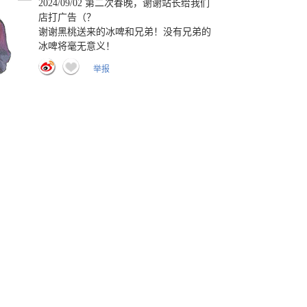
2024/09/02 第二次春晚，谢谢站长给我们
店打广告（？
谢谢黑桃送来的冰啤和兄弟！没有兄弟的
冰啤将毫无意义！
你说的对，但sakusaku屋是一家位于人吉商
举报
业街的美式风格零食店，本店经营美式甜
品时尚零食优质巧克力和鲜可乐，新品甜
甜圈精灵马绝赞热销中！
2023/6/15 人生中第一次上春晚，孩子很惶
恐