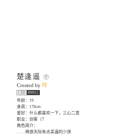
楚逢遥
Created by
咩
CID
89912
年龄：19
身高：178cm
爱好：什么都喜欢一下，三心二意
职业：剑客（？
角色简介：
……神游天际有点呆逼的少侠