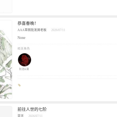
恭喜春晚！
AAA草图批发屑老板
2026/07/11
None
相关角色
秋池&菊
前往人世的七阶
蓝天
2026/07/11