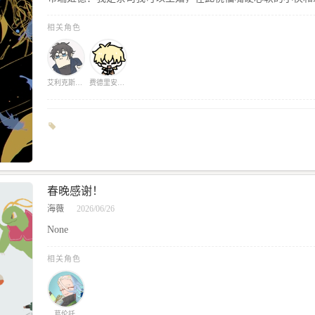
相关角色
艾利克斯•温斯洛/梁剑川
费德里安·格雷/范行昭
春晚感谢！
海薇
2026/06/26
None
相关角色
葛伦托