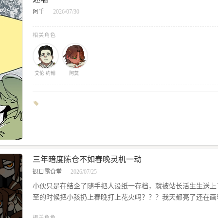
阿千
2026/07/30
相关角色
艾伦·约翰
阿莫
三年暗度陈仓不如春晚灵机一动
観日露食堂
2026/07/25
小伙只是在结企了随手把人设纸一存档，就被站长活生生送上
至的时候把小孩扔上春晚打上花火吗？？？我天都亮了还在画
相关角色