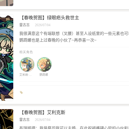
【春晚贺图】绿眼疤头救世主
雷古古
2026/07/04
我很满意这个有端联想（叉腰）甚至人设纸里的一些元素也可
鹦鹉螺也是上过春晚的小伙了~再恭喜一次~
相关角色
艾米纳·嘉兰诺德
鹦鹉螺
【春晚贺图】艾利克斯
雷古古
2026/07/04
布瑞姬德：我是祭司我可以主婚，在此祝福嘴硬心软的小伙和