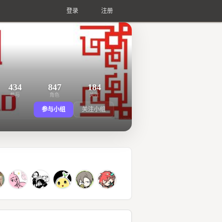
登录
注册
434
847
184
参与
角色
关注
参与小组
关注小组