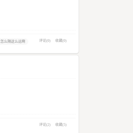
评论(0)
收藏(0)
ろ怎么隔这么远啊
评论(2)
收藏(5)