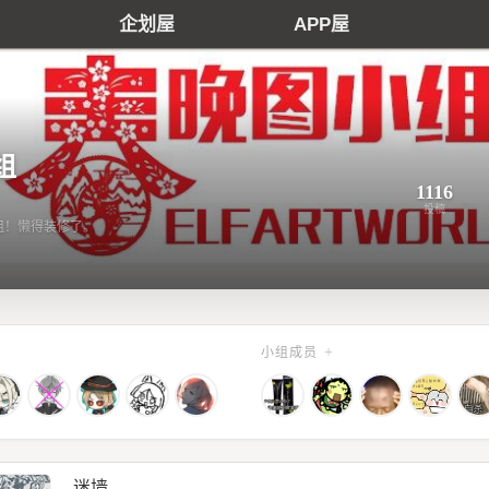
企划屋
APP屋
组
1116
投稿
小组！懒得装修了。
+
小组成员
迷墙