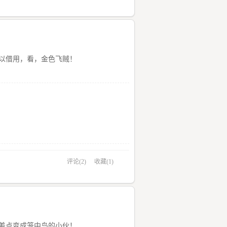
以借用，看，金色飞贼！
评论(2)
收藏(1)
差点变成笼中鸟的小伙！