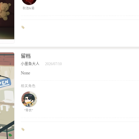
秋池&菊
留档
小墨鱼大人
2026/07/10
None
相关角色
“青衣”