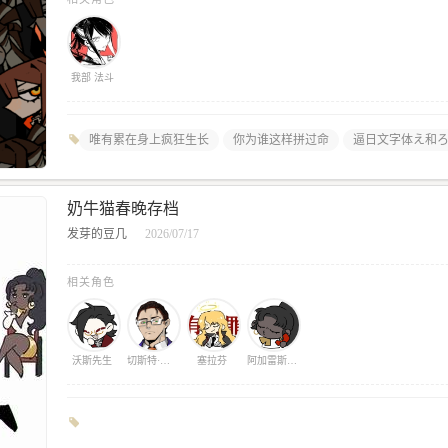
我部 法斗
唯有累在身上疯狂生长
你为谁这样拼过命
逼日文字体え和
奶牛猫春晚存档
发芽的豆几
2026/07/17
相关角色
沃斯先生
切斯特·奥布莱恩
塞拉芬
阿加雷斯小姐