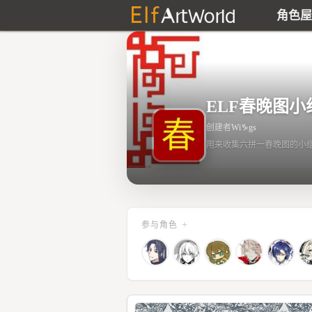
角色屋
ELF春晚图小
创建者
Wi
♑
gs
用来收集六拼一春晚图的
+
参与角色