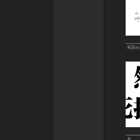
苵茈dec
糸