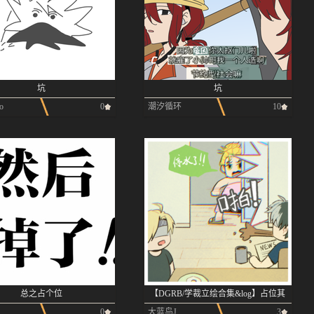
坑
坑
o
0
潮汐循环
10
总之占个位
【DGRB/学裁立绘合集&log】占位其
一
0
大蓝鸟J
3