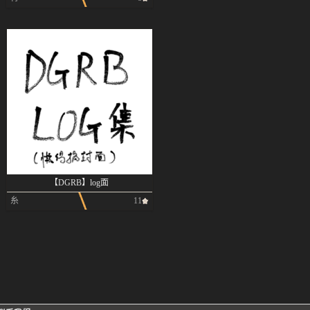
【DGRB】log面
糸
11