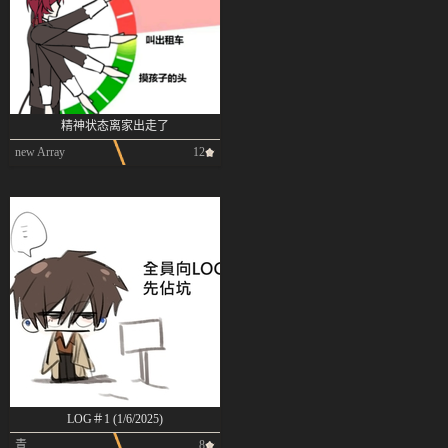
精神状态离家出走了
new Array
12
LOG＃1 (1/6/2025)
青
8