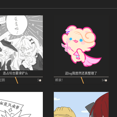
连占坑也要滑铲么
这log我居然还真整理了
过鹅
5
裤诶！
14