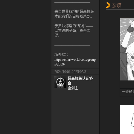
——————————
杂项
来自世界各地的超高校级
才能者们的自相残杀剧。
于黄沙弥漫的“某地”——
以言语的子弹，枪杀希
望。
——————————
场外EG：
https://elfartworld.com/group
s/2639/
2024/10/01-2025/05/31
超高校级认证协
会
企划主
一般通