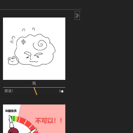
坑
裤诶！
0