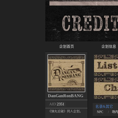
企划首页
企划信息
DanGanRonBANG
AID
2351
名录&其它
《弹丸论破》同人企划。
NPC
场