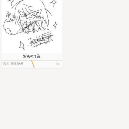
紫色の怪盗
香香脆脆酥皮
0
卷