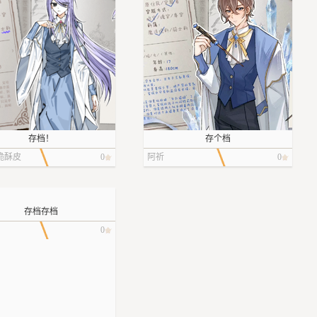
存档！
存个档
脆酥皮
0
阿祈
0
存档存档
0