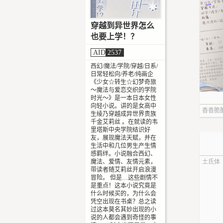
穿越到异世界怎么
也要上学！？
AID
2537
西幻/魔法/学院/穿越/日系/
日常轻松向/养老/纯画企
《少女☆转生☆幻梦奇旅
～魔法与爱恋交织的学院
时光～》是一本日本女性
向轻小说。讲的是女高中
香香脆
生绫乃穿越成异世界贵族
千金艾莉丝 。在就读的韦
卷
里塔斯中央学院结识好
友，展现魔法天赋，并在
生活中和几位男生产生情
感羁绊。小说融合西幻、
魔法、爱情、友情元素，
土氏体
带读者随艾莉丝开启浪漫
冒险。 但是…这些剧情不
是重点！这本小说究竟是
什么时候买的，为什么会
凭空出现在书桌？总之读
过这本莫名其妙出现的小
说的人都会遇到奇怪的事