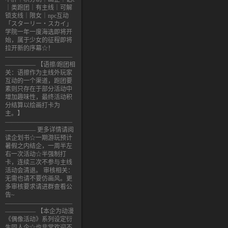
｜类跑团｜有主线｜可解
锁支线｜限女｜npc互动
「スターリー・スカイ」
学院一年一度海选即将开
始，属于少女的征程即将
拉开新的序幕☆！
———————————
————— 【语擦/跑团相
关：语擦作为主线外玩家
互动的一个渠道，跑团要
素则只存在于部分活动中
增加趣味性，最终活动积
分结算以绘画打卡为
主。】
———————————
————— 更多详情请阅
读企划书☆一期游玩预计
暑假之内结企，一周半左
右一次活动☆半强制打
卡，连续三次不参与主线
活动会清退。 审核相关：
无需也请不要仿画风。更
多审核要求请进群查看公
告~
———————————
————— 【本企为动漫
《偶像活动》系列设定衍
生同人企☆也非常欢迎不