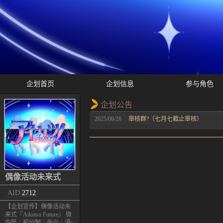
企划首页
企划信息
参与角色
企划公告
2025/06/28
审核群?（七月七截止审核）
偶像活动未来式
AID
2712
【企划宣传】偶像活动未
来式『Aikatsu Future』 微
中肝｜积分制｜画企｜语c