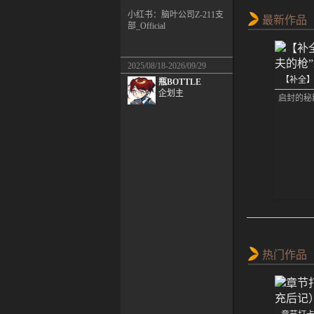
小红书：脑叶公司Z-211支
最新作品
部_Official
2025/08/18-2026/09/29
【补全】
瓶BOTTLE
企划主
启封的秘
泽瑞尔
热门作品