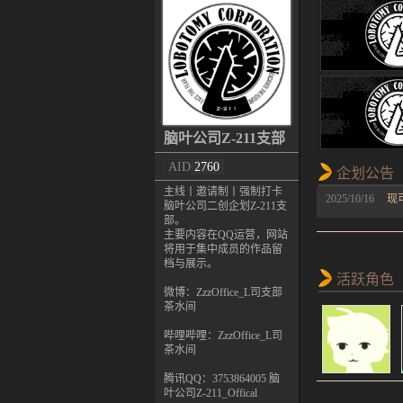
脑叶公司Z-211支部
AID
2760
企划公告
主线丨邀请制丨强制打卡
2025/10/16
现
脑叶公司二创企划Z-211支
部。
主要内容在QQ运营，网站
将用于集中成员的作品留
档与展示。
活跃角色
微博：ZzzOffice_L司支部
茶水间
哔哩哔哩：ZzzOffice_L司
茶水间
腾讯QQ：3753864005 脑
叶公司Z-211_Offical