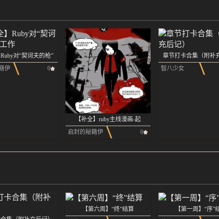
Ruby对“契诃夫的枪”
章节打卡合集（附补
工作
籍伊
0
智八少女
【补全】ruby主线漫画-起
启封的秘籍伊
0
泽瑞尔
【第六周】“终”结算
【第一周】“序”