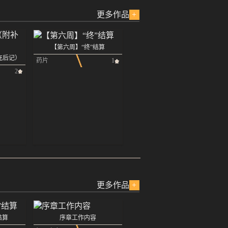
更多作品
+
【第六周】“终”结算
充后记）
药片
1
2
更多作品
+
结算
序章工作内容