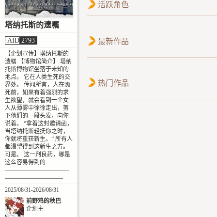
活跃角色
塔纳托斯的遗嘱
AID
2793
最新作品
【企划宣传】塔纳托斯的
遗嘱 【博物馆简介】 塔纳
托斯博物馆坐落于未知的
地点。 它在人类生死的交
热门作品
界处。 传闻所言，人在濒
死前，如果有着强烈的求
生欲望，就会看到一个女
人从薄雾中徐徐走出，剪
下他们的一段头发，向你
说着。 “拿着这封邀请函，
当塔纳托斯轻抚你之时，
你就将重获新生。” 所有人
都渴望得到这新生之方。
可是。 这一剂良药，哪是
这么容易得到的……
———————————
——————————
2025/08/31-2026/08/31
前野鸡的秋巴
企划主